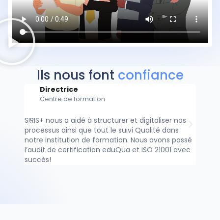
Ils nous font
confiance
Directrice
Ch
Centre de formation
Et
SIRIS+ nous a aidé à structurer et digitaliser nos
Grâce 
processus ainsi que tout le suivi Qualité dans
SIRIS+
notre institution de formation. Nous avons passé
sur ce
l’audit de certification eduQua et ISO 21001 avec
concen
succès!