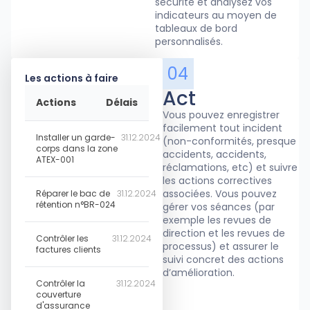
sécurité et analysez vos
indicateurs au moyen de
tableaux de bord
personnalisés.
04
Les actions à faire
Act
Actions
Délais
Vous pouvez enregistrer
facilement tout incident
Installer un garde-
31.12.2024
(non-conformités, presque
corps dans la zone
accidents, accidents,
ATEX-001
réclamations, etc) et suivre
les actions correctives
associées. Vous pouvez
Réparer le bac de
31.12.2024
rétention n°BR-024
gérer vos séances (par
exemple les revues de
direction et les revues de
Contrôler les
31.12.2024
processus) et assurer le
factures clients
suivi concret des actions
d’amélioration.
Contrôler la
31.12.2024
couverture
d'assurance