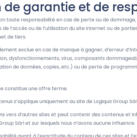
n de garantie et de res
ion toute responsabilité en cas de perte ou de dommage, qu
e l’accès ou de l’utilisation du site internet ou de parti
et de tiers.
lement exclue en cas de manque à gagner, d’erreur d’Inter
tation, dysfonctionnements, virus, composants dommageable
ltation de données, copies, etc.) ou de perte de program
e constitue une offre ferme.
tenus s’applique uniquement au site de Logiqua Group Sàrl,
ens vers d’autres sites et peut contenir des contenus et i
roup Sàrl et sur lesquels nous n’avons aucune influence.
bilité quant à l’exactitude du contenu de ces sites et l’e