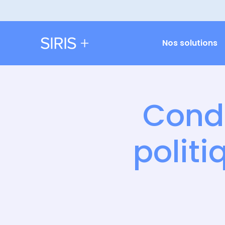
Nos solutions
Condi
politi