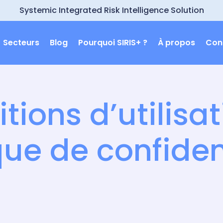
Systemic Integrated Risk Intelligence Solution
Secteurs
Blog
Pourquoi SIRIS+ ?
À propos
Con
tions d’utilisat
que de confiden