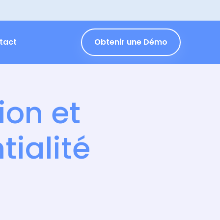
tact
Obtenir une Démo
ion et
tialité